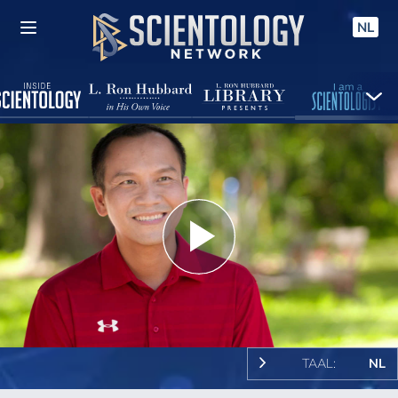
NL
Play
Video
TAAL:
NL