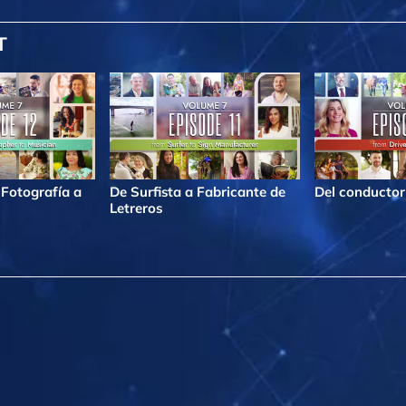
T
 Fotografía a
De Surfista a Fabricante de
Del conductor 
Letreros