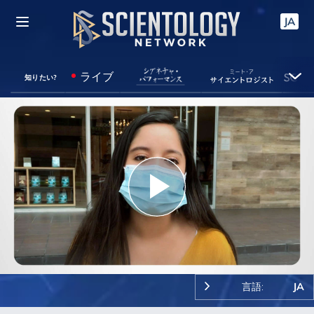
JA
ライブ
知りたい?
Play
Video
言語:
JA