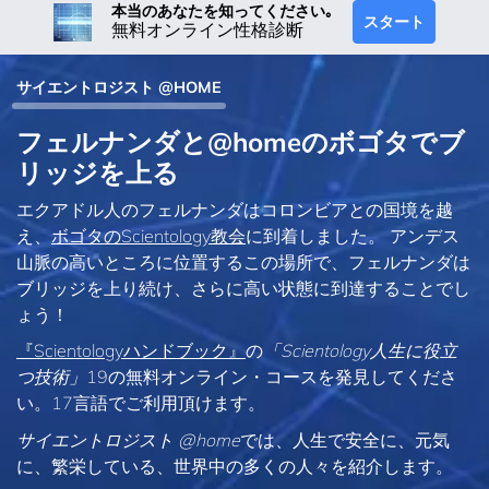
本当のあなたを知ってください｡
スタート
無料オンライン性格診断
サイエントロジスト @HOME
フェルナンダと@homeのボゴタでブ
リッジを上る
エクアドル人のフェルナンダはコロンビアとの国境を越
え、
ボゴタのScientology教会
に到着しました。 アンデス
山脈の高いところに位置するこの場所で、フェルナンダは
ブリッジを上り続け、さらに高い状態に到達することでし
ょう！
『Scientologyハンドブック』
の
「Scientology人生に役立
つ技術」
19の無料オンライン・コースを発見してくださ
い。17言語でご利用頂けます。
サイエントロジスト @home
では、人生で安全に、元気
に、繁栄している、世界中の多くの人々を紹介します。