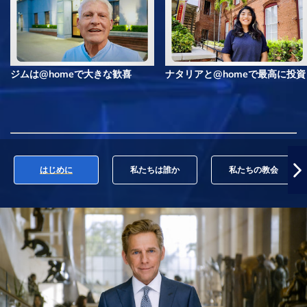
ジムは@homeで大きな歓喜
ナタリアと@homeで最高に投資
はじめに
私たちは誰か
私たちの教会