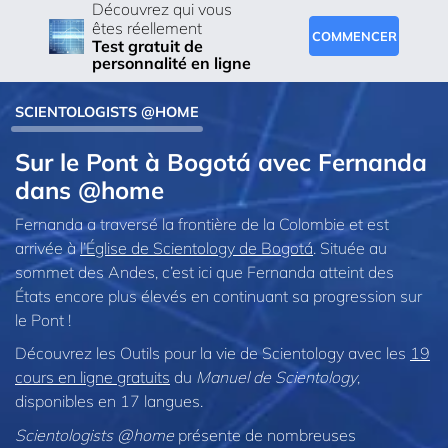
Découvrez qui vous
êtes réellement
COMMENCER
Test gratuit de
personnalité en ligne
SCIENTOLOGISTS @HOME
Sur le Pont à Bogotá avec Fernanda
dans @home
Fernanda a traversé la frontière de la Colombie et est
arrivée à
l’Église de Scientology de Bogotá
. Située au
sommet des Andes, c’est ici que Fernanda atteint des
États encore plus élevés en continuant sa progression sur
le Pont !
Découvrez les Outils pour la vie de Scientology avec les
19
cours en ligne gratuits
du
Manuel de Scientology
,
disponibles en 17 langues.
Scientologists @home
présente de nombreuses