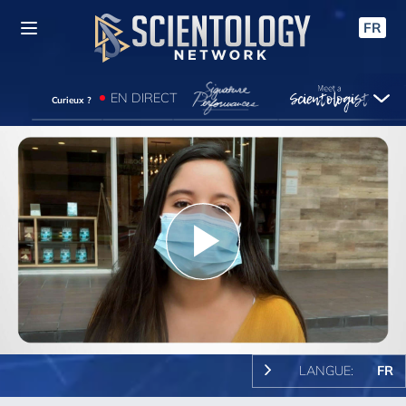
FR
EN DIRECT
Curieux ?
Play
Video
LANGUE:
FR