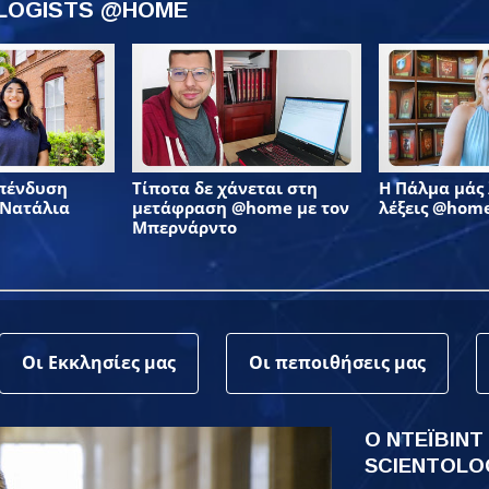
OLOGISTS @HOME
επένδυση
Τίποτα δε χάνεται στη
Η Πάλμα μάς λ
 Νατάλια
μετάφραση @home με τον
λέξεις @hom
Μπερνάρντο
Οι Εκκλησίες μας
Οι πεποιθήσεις μας
Ο ΝΤΕΪΒΙΝΤ
SCIENTOLO