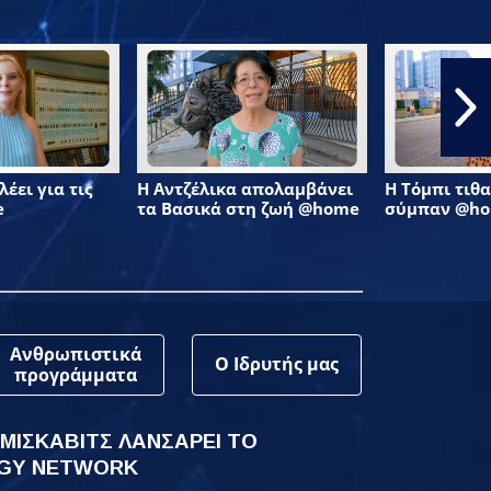
έει για τις
Η Αντζέλικα απολαμβάνει
Η Τόμπι τιθα
e
τα Βασικά στη ζωή @home
σύμπαν @h
Ανθρωπιστικά
Ο Ιδρυτής μας
προγράμματα
 ΜΙΣΚΑΒΙΤΣ ΛΑΝΣΑΡΕΙ ΤΟ
GY NETWORK