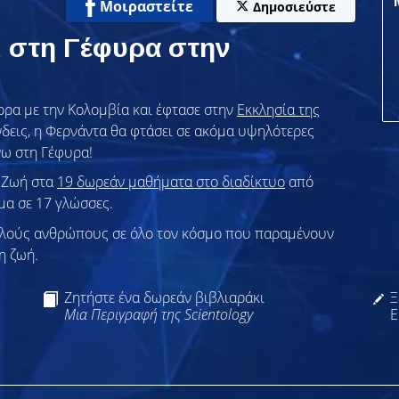
Μοιραστείτε
Δημοσιεύστε
 στη Γέφυρα στην
ορα με την Κολομβία και έφτασε στην
Εκκλησία της
Άνδεις, η Φερνάντα θα φτάσει σε ακόμα υψηλότερες
νω στη Γέφυρα!
η Ζωή στα
19 δωρεάν μαθήματα στο διαδίκτυο
από
ιμα σε 17 γλώσσες.
λλούς ανθρώπους σε όλο τον κόσμο που παραμένουν
η ζωή.
Ζητήστε ένα δωρεάν βιβλιαράκι
Ξ
Μια Περιγραφή της Scientology
Ε