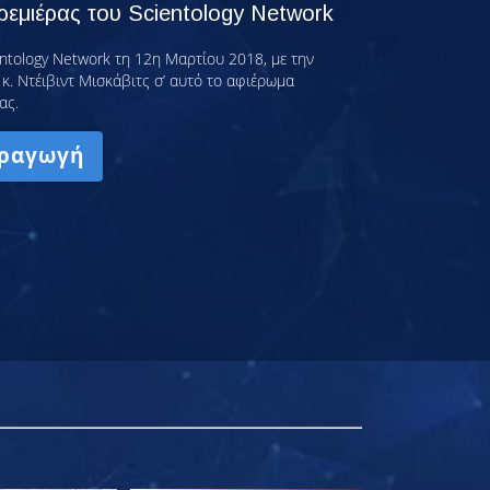
εμιέρας του Scientology Network
ntology Network τη 12η Μαρτίου 2018, με την
κ. Ντέιβιντ Μισκάβιτς σ’ αυτό το αφιέρωμα
ας.
ραγωγή