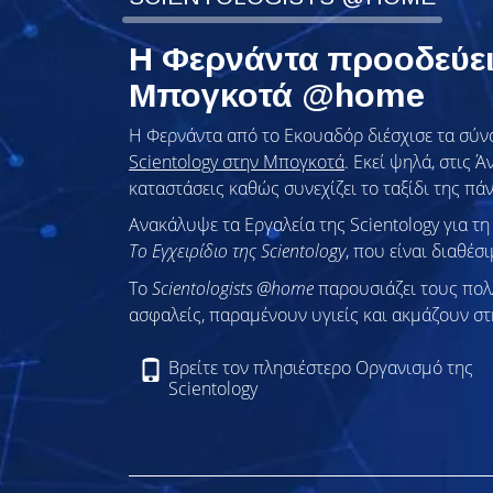
Η Φερνάντα προοδεύει
Μπογκοτά @home
Η Φερνάντα από το Εκουαδόρ διέσχισε τα σύν
Scientology στην Μπογκοτά
. Εκεί ψηλά, στις 
καταστάσεις καθώς συνεχίζει το ταξίδι της πά
Ανακάλυψε τα Εργαλεία της Scientology για τ
Το Εγχειρίδιο της Scientology
, που είναι διαθέσ
To
Scientologists @home
παρουσιάζει τους πο
ασφαλείς, παραμένουν υγιείς και ακμάζουν στ
Βρείτε τον πλησιέστερο Οργανισμό της
Scientology