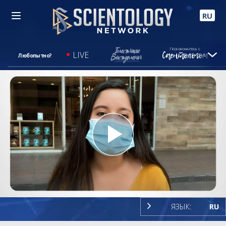
RU
LIVE
Любопытно?
Play
Video
ЯЗЫК:
RU