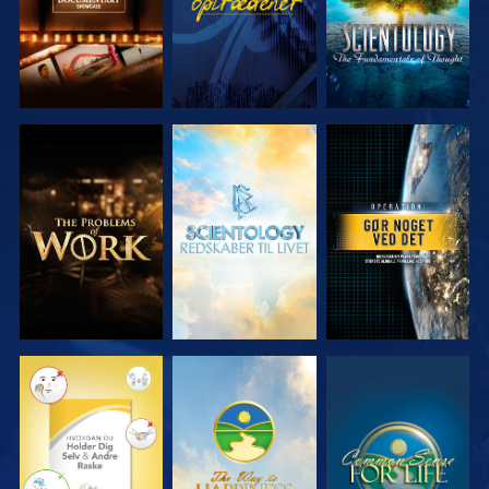
UDFORSK
UDFORSK
SE
SERIEN
SERIEN
SE
SE
SE