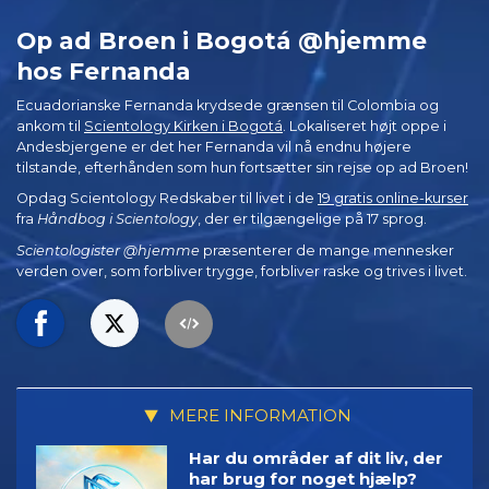
Op ad Broen i Bogotá @hjemme
hos Fernanda
Ecuadorianske Fernanda krydsede grænsen til Colombia og
ankom til
Scientology Kirken i Bogotá
. Lokaliseret højt oppe i
Andesbjergene er det her Fernanda vil nå endnu højere
tilstande, efterhånden som hun fortsætter sin rejse op ad Broen!
Opdag Scientology Redskaber til livet i de
19 gratis online-kurser
fra
Håndbog i Scientology
, der er tilgængelige på 17 sprog.
Scientologister @hjemme
præsenterer de mange mennesker
verden over, som forbliver trygge, forbliver raske og trives i livet.
MERE INFORMATION
Har du områder af dit liv, der
har brug for noget hjælp?