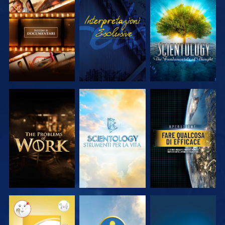
ESPLORA LE
GUARDA
ESPLORA LE
SERIE
SERIE
ESPLORA LE
ESPLORA LE
GUARDA
SERIE
SERIE
GUARDA
GUARDA
GUARDA