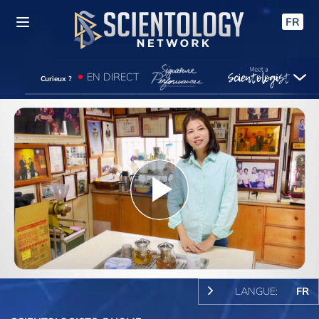
FR
EN DIRECT
Curieux ?
Play
Video
LANGUE:
FR