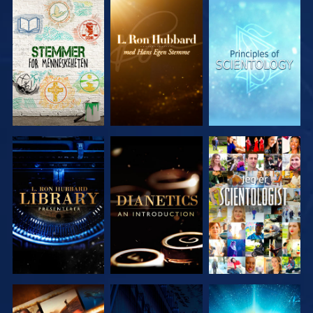
UTFORSK
UTFORSK
UTFORSK
SERIEN
SERIEN
SERIEN
UTFORSK
UTFORSK
SE
SERIEN
SERIEN