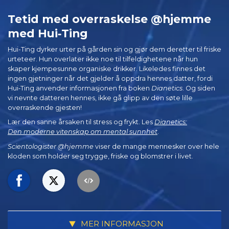
Tetid med overraskelse @hjemme
med Hui‑Ting
Hui-Ting dyrker urter på gården sin og gjør dem deretter til friske
urteteer. Hun overlater ikke noe til tilfeldighetene når hun
skaper kjempesunne organiske drikker. Likeledes finnes det
ingen gjetninger når det gjelder å oppdra hennes datter, fordi
Hui‑Ting anvender informasjonen fra boken
Dianetics
. Og siden
vi nevnte datteren hennes, ikke gå glipp av den søte lille
overraskende gjesten!
Lær den sanne årsaken til stress og frykt. Les
Dianetics:
Den moderne vitenskap om mental sunnhet
.
Scientologister @hjemme
viser de mange mennesker over hele
kloden som holder seg trygge, friske og blomstrer i livet.
MER INFORMASJON