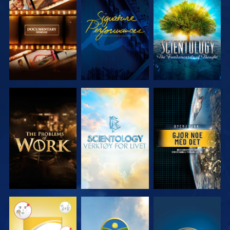
UTFORSK
SE
UTFORSK
SERIEN
SERIEN
UTFORSK
UTFORSK
SE
SERIEN
SERIEN
SE
SE
SE