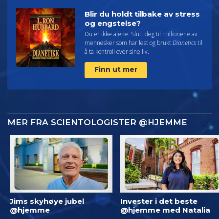
Blir du holdt tilbake av stress
og engstelse?
Du er ikke alene. Slutt deg til millionene av
mennesker som har lest og brukt
Dianetics
til
å ta kontroll over sine liv.
Finn ut mer
MER FRA SCIENTOLOGISTER @HJEMME
Jims skyhøye jubel
Invester i det beste
@hjemme
@hjemme med Natalia