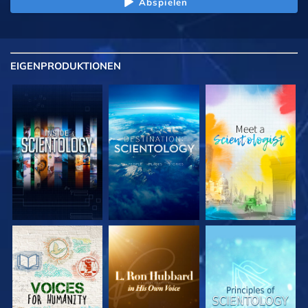
Abspielen
EIGENPRODUKTIONEN
SERIE
SERIE
SERIE
ENTDECKEN
ENTDECKEN
ENTDECKEN