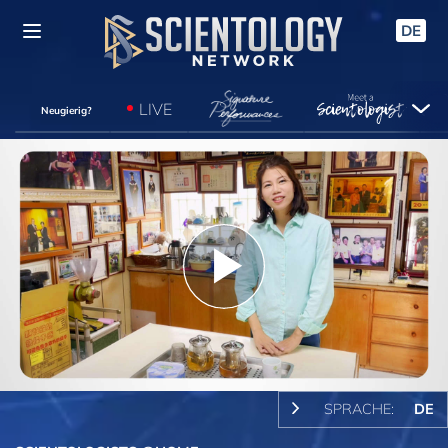
DE
LIVE
Neugierig?
Play
Video
SPRACHE:
DE