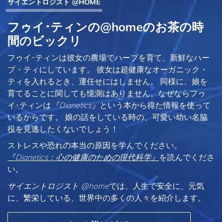
サイエントロジスト @HOME
フゥイ･ティンの@homeのお茶の時
間のビックリ
フゥイ･ティンは彼女の農場でハーブを育て、新鮮なハー
ブ・ティにしています。 彼女は超健康なオーガニック・
ティを入れるとき、運任せにはしません。 同様に、娘を
育てることに関しても憶測はありません。なぜならフゥ
イ･ティンは
『Dianetics』
という本から得た情報を使って
いるからです。 娘の話をしている時の、可愛い幼い名脇
役を見逃したくないでしょう！
ストレスや恐れの本当の原因を学んでください。
『Dianetics：心の健康のための現代科学』
を読んでくださ
い。
サイエントロジスト @home
では、人生で安全に、元気
に、繁栄している、世界中の多くの人々を紹介します。