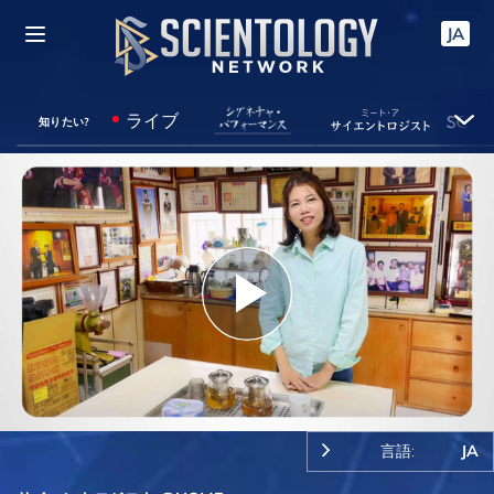
JA
ライブ
知りたい?
Play
Video
言語:
JA