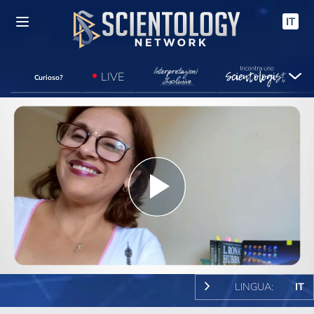
IT
LIVE
Curioso?
Play
Video
LINGUA:
IT