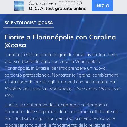
Conosci il vero TE STESSO
INIZIO
O. C. A. test gratuito online
SCIENTOLOGIST @CASA
Fiorire a Florianópolis con Carolina
@casa
Carolina si sta lanciando in grandi, nuove avventure nella
vita. Si è trasferita dalla sua casa in Venezuela a
Florianópolis, in Brasile, per intraprendere un nuovo
percorso professionale. Nonostante i grandi cambiamenti,
lei sta fiorendo grazie agli strumenti che ha imparato da
I
Problemi del Lavoro
e
Scientology: Una Nuova Ottica sulla
Vita
.
I Libri e le Conferenze dei Fondamenti
contengono il
sommario delle scoperte e delle conclusioni effettuate da L.
Ron Hubbard lungo il suo percorso di ricerca evolutiva e
rappresentano quindi le fondamenta della religione di