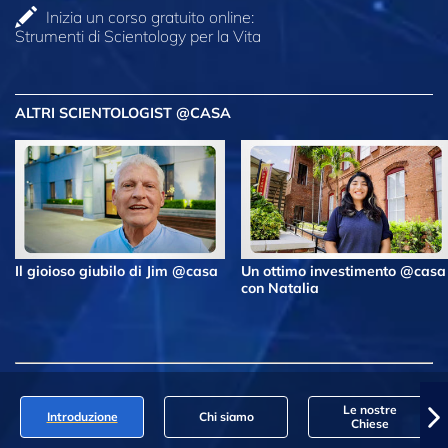
Inizia un corso gratuito online:
Strumenti di Scientology per la Vita
ALTRI SCIENTOLOGIST @CASA
Il gioioso giubilo di Jim @casa
Un ottimo investimento @casa
con Natalia
Le nostre
Introduzione
Chi siamo
Chiese