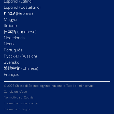
Español (Latino)
Español (Castellano)
Magyar
Italiano
日本語 (Japanese)
Nederlands
Norsk
Português
Русский (Russian)
Svenska
繁體中文 (Chinese)
Français
© 2026 Chiesa di Scientology Internazionale. Tutti i diritti riservati.
Condizioni d’uso
Normativa sui Cookie
Informativa sulla privacy
Informazioni Legali