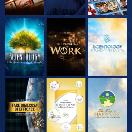
ESPLORA LE
ESPLORA LE
ESPLORA LE
SERIE
SERIE
SERIE
GUARDA
GUARDA
GUARDA