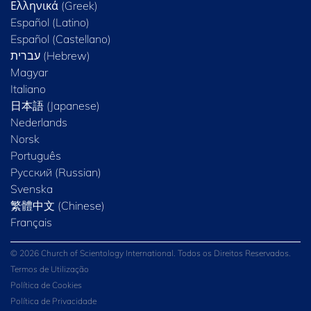
Ελληνικά (Greek)
Español (Latino)
Español (Castellano)
Magyar
Italiano
日本語 (Japanese)
Nederlands
Norsk
Português
Русский (Russian)
Svenska
繁體中文 (Chinese)
Français
© 2026 Church of Scientology International. Todos os Direitos Reservados.
Termos de Utilização
Política de Cookies
Política de Privacidade