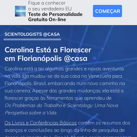
Fique a conhecer
o seu verdadeiro EU
COMEÇAR
Teste de Personalidade
Gratuito On-line
SCIENTOLOGISTS @CASA
Carolina Está a Florescer
em Florianópolis @casa
Carolina está a ter algumas grandes e novas aventuras
na vida. Ela mudou‑se da sua casa na Venezuela para
Florianópolis, Brasil, embarcando num novo caminho na
sua carreira. Apesar das grandes mudanças, ela está a
florescer graças às ferramentas que aprendeu de
Os Problemas do Trabalho
e
Scientology: Uma Nova
Perspetiva sobre a Vida.
Os Livros e Conferências Básicos
contêm os resumos dos
avanços e conclusões ao longo da linha de pesquisa de