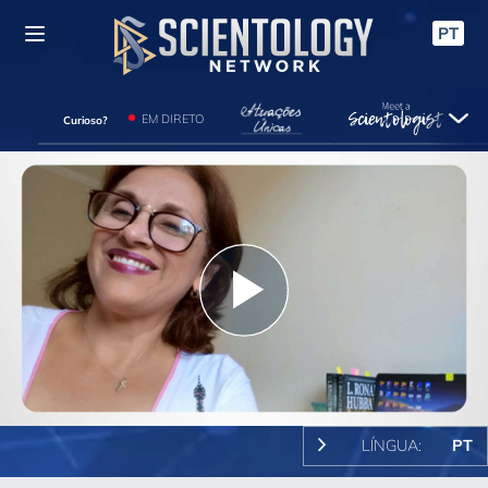
PT
EM DIRETO
Curioso?
Play
Video
LÍNGUA:
PT