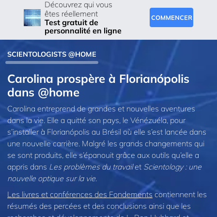
Découvrez qui vous
êtes réellement
COMMENCER
Test gratuit de
personnalité en ligne
SCIENTOLOGISTS @HOME
Carolina prospère à Florianópolis
dans @home
Carolina entreprend de grandes et nouvelles aventures
dans la vie. Elle a quitté son pays, le Vénézuéla, pour
s’installer à Florianópolis au Brésil où elle s’est lancée dans
une nouvelle carrière. Malgré les grands changements qui
se sont produits, elle s’épanouit grâce aux outils qu’elle a
appris dans
Les problèmes du travail
et
Scientology : une
nouvelle optique sur la vie
.
Les livres et conférences des Fondements
contiennent les
résumés des percées et des conclusions ainsi que les