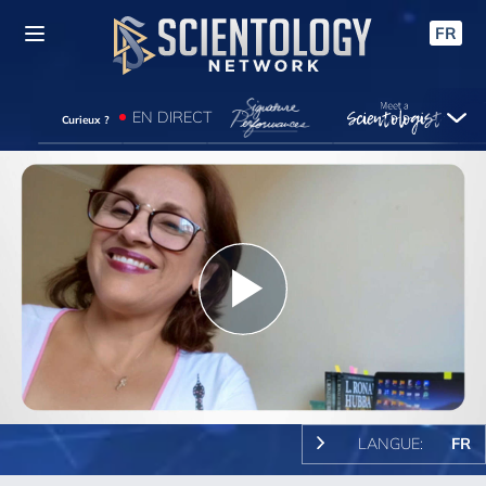
FR
EN DIRECT
Curieux ?
Play
Video
LANGUE:
FR