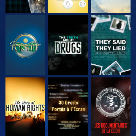
REGARDER
REGARDER
REGARDER
REGARDER
REGARDER
REGARDER