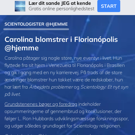
Lær dit sande JEG at kende
START
Gratis online personlighedstest
SCIENTOLOGISTER @HJEMME
Carolina blomstrer i Florianópolis
@hjemme
Carolina påtager sig nogle store, nye eventyr i livet. Hun
flyttede fra sit hjem i Venezuela til Florianópolis i Brasilien
og gik i gang med en ny karrierevej. På trods af de store
ændringer blomstrer hun takket være de redskaber, hun
har lært fra
Arbejdets problemer
og
Scientology: Et nyt syn
på livet
.
Grundstenenes bøger og foredrag
indeholder
opsummeringerne af gennembrud og konklusioner, der
følger L. Ron Hubbards udviklingsmæssige forskningsspor,
og udgør således grundlaget for Scientology religionen.