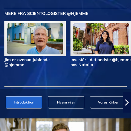
MERE FRA SCIENTOLOGISTER @HJEMME
Jim er ovenud jublende
Investér i det bedste @hjemm
@hjemme
hos Natalia
Introduktion
Hvem vi er
Vores Kirker