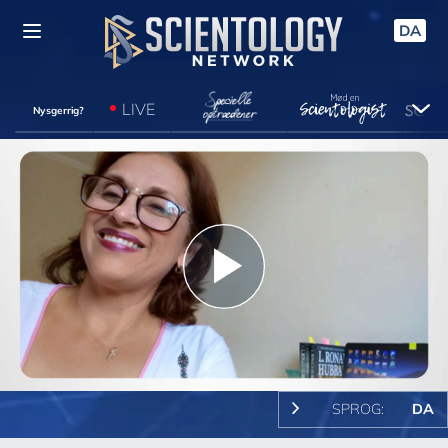
DA
LIVE
Nysgerrig?
Play
Video
SPROG:
DA