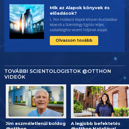
Mik az Alapok könyvek és
előadások?
L. Ron Hubbard Alapok könyvei és előadásai
képezik a Scientology Egyház teljes
szabadsághoz vezető hídjának alapját.
Olvasson tovább
TOVÁBBI SCIENTOLOGISTOK @OTTHON
VIDEÓK
Jim eszméletlenül boldog
A legjobb befektetés
@otthon
@otthon Nataliával