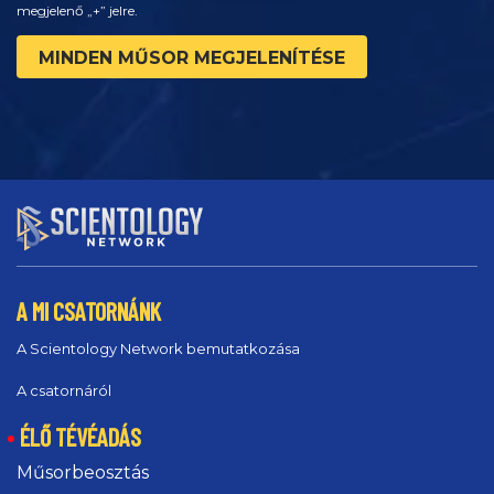
megjelenő „+” jelre.
MINDEN MŰSOR MEGJELENÍTÉSE
A MI CSATORNÁNK
A Scientology Network bemutatkozása
A csatornáról
ÉLŐ TÉVÉADÁS
Műsorbeosztás