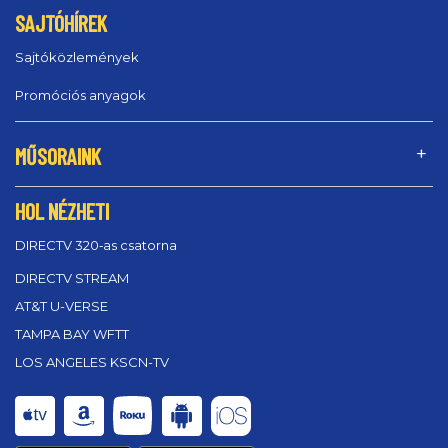
SAJTÓHÍREK
Sajtóközlemények
Promóciós anyagok
MŰSORAINK
HOL NÉZHETI
DIRECTV 320‑as csatorna
DIRECTV STREAM
AT&T U-VERSE
TAMPA BAY WFTT
LOS ANGELES KSCN-TV