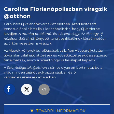
Carolina Florianópoliszban virágzik
@otthon
Carolinára új kalandok várnak az életben. Azért költözött
Venezuelából a brazíliai Florianópoliszba, hogy új karrierbe
kezdjen.
A munka problémái
és a
Scientology: Az élet egy új
nézőpontból
című könyvből tanult eszközöknek köszönhetően
az új környezetben is virágzik.
Az
Alapok-könyvek és -előadások
az L. Ron Hubbard kutatási
útvonalán található áttörések és következtetések összegzését
tartalmazzák, és így a Scientology vallás alapját képezik.
A
Scientologistok @otthon
számos olyan embert mutat be a
világ minden tájáról, akik biztonságban és jól
vannak, és sikeresek az életben.
TOVÁBBI INFORMÁCIÓK