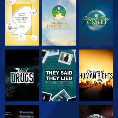
MŰSORNÉZÉS
MŰSORNÉZÉS
MŰSORNÉZÉS
MŰSORNÉZÉS
MŰSORNÉZÉS
MŰSORNÉZÉS