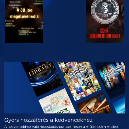
MŰSORNÉZÉS
MŰSORNÉZÉS
MŰSORNÉZÉS
MŰSORNÉZÉS
A SOROZAT
RÉSZEI
Gyors hozzáférés a kedvencekhez
A kedvencekhez való hozzáadáshoz kattintson a műsorszám mellett