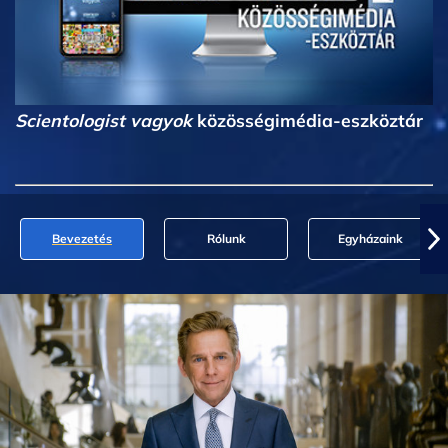
Scientologist vagyok
közösségimédia-eszköztár
Bevezetés
Rólunk
Egyházaink