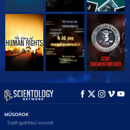
MŰSORNÉZÉS
MŰSORNÉZÉS
MŰSORNÉZÉS
MŰSORNÉZÉS
MŰSORNÉZÉS
A SOROZAT
RÉSZEI
MŰSOROK
Saját gyártású sorozat