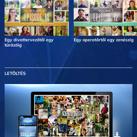
Egy divattervezőtől egy
Egy operatőrtől egy zenészig
túrázóig
LETÖLTÉS