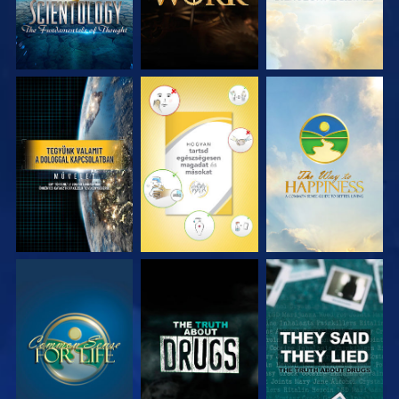
MŰSORNÉZÉS
MŰSORNÉZÉS
MŰSORNÉZÉS
MŰSORNÉZÉS
MŰSORNÉZÉS
MŰSORNÉZÉS