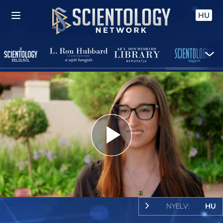
HU
Play
Video
NYELV:
HU