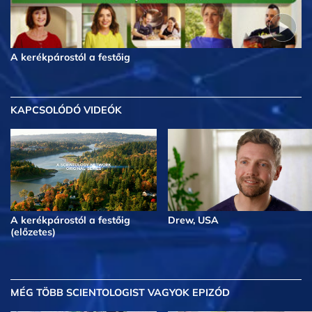
A kerékpárostól a festőig
KAPCSOLÓDÓ VIDEÓK
A kerékpárostól a festőig
Drew, USA
(előzetes)
MÉG TÖBB
SCIENTOLOGIST VAGYOK EPIZÓD