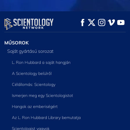
MŰSORNÉZÉS
MŰSORNÉZÉS
A SOROZAT
RÉSZEI
MŰSOROK
Saját gyártású sorozat
L. Ron Hubbard a saját hangján
A Scientology belülről
Célállomás: Scientology
Ismerjen meg egy Scientologistot
Hangok az emberiségért
Az L. Ron Hubbard Library bemutatja
Scientologist vagyok