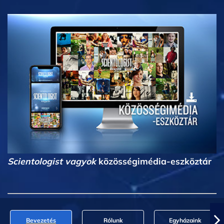
Scientologist vagyok
közösségimédia-eszköztár
Bevezetés
Rólunk
Egyházaink