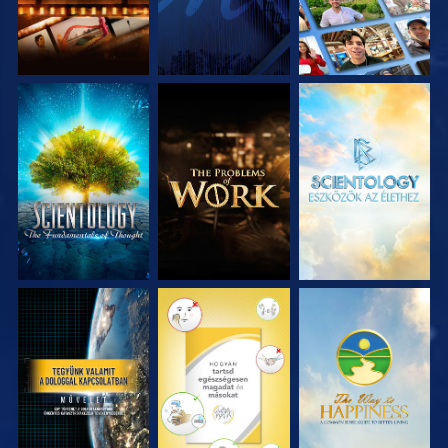
A SOROZAT
A SOROZAT
A SOROZAT
RÉSZEI
RÉSZEI
RÉSZEI
MŰSORNÉZÉS
MŰSORNÉZÉS
MŰSORNÉZÉS