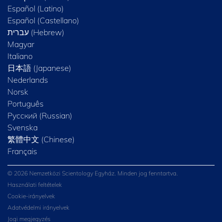
Español (Latino)
Español (Castellano)
Magyar
Italiano
日本語 (Japanese)
Nederlands
Norsk
Português
Русский (Russian)
Svenska
繁體中文 (Chinese)
Français
© 2026 Nemzetközi Scientology Egyház. Minden jog fenntartva.
Használati feltételek
Cookie-irányelvek
Adatvédelmi irányelvek
Jogi megjegyzés