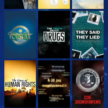
MŰSORNÉZÉS
MŰSORNÉZÉS
MŰSORNÉZÉS
MŰSORNÉZÉS
MŰSORNÉZÉS
MŰSORNÉZÉS