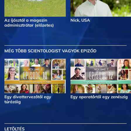
Az íjásztól a magazin
Nick, USA
adminisztrátor (előzetes)
MÉG TÖBB
SCIENTOLOGIST VAGYOK EPIZÓD
Egy divattervezőtől egy
Egy operatőrtől egy zenészig
túrázóig
LETÖLTÉS