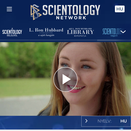
HU
Play
Video
NYELV:
HU