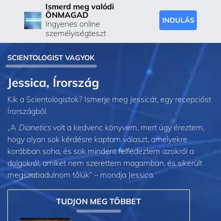
Ismerd meg valódi
ÖNMAGAD
INDULÁS
Ingyenes online
személyiségteszt
SCIENTOLOGIST VAGYOK
Jessica, Írország
Kik a Scientologistok? Ismerje meg Jessicát, egy recepcióst
Írországból.
„A
Dianetics
volt a kedvenc könyvem, mert úgy éreztem,
hogy olyan sok kérdésre kaptam választ, amelyekre
korábban soha, és sok mindent felfedeztem azokról a
dolgokról, amiket nem szerettem magamban, és sikerült
megszabadulnom tőlük” – mondja Jessica.
TUDJON MEG TÖBBET