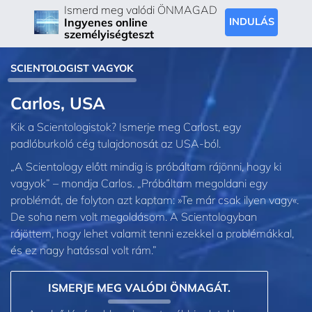
Ismerd meg valódi ÖNMAGAD
Ingyenes online
INDULÁS
személyiségteszt
SCIENTOLOGIST VAGYOK
Carlos, USA
Kik a Scientologistok? Ismerje meg Carlost, egy
padlóburkoló cég tulajdonosát az USA-ból.
„A Scientology előtt mindig is próbáltam rájönni, hogy ki
vagyok” – mondja Carlos. „Próbáltam megoldani egy
problémát, de folyton azt kaptam: »Te már csak ilyen vagy«.
De soha nem volt megoldásom. A Scientologyban
rájöttem, hogy lehet valamit tenni ezekkel a problémákkal,
és ez nagy hatással volt rám.”
ISMERJE MEG VALÓDI ÖNMAGÁT.