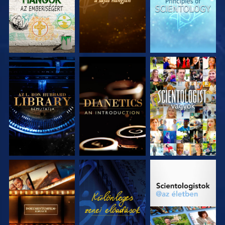
A SOROZAT
A SOROZAT
MŰSORNÉZÉS
RÉSZEI
RÉSZEI
A SOROZAT
MŰSORNÉZÉS
A SOROZAT
RÉSZEI
RÉSZEI