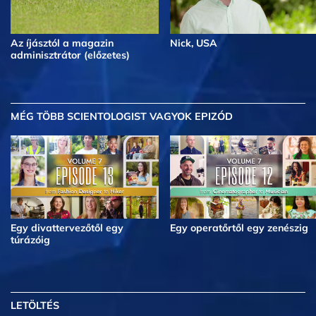
Az íjásztól a magazin
Nick, USA
adminisztrátor (előzetes)
MÉG TÖBB
SCIENTOLOGIST VAGYOK EPIZÓD
Egy divattervezőtől egy
Egy operatőrtől egy zenészig
túrázóig
LETÖLTÉS