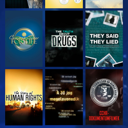
MŰSORNÉZÉS
MŰSORNÉZÉS
MŰSORNÉZÉS
MŰSORNÉZÉS
MŰSORNÉZÉS
MŰSORNÉZÉS