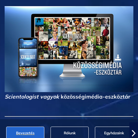
Scientologist vagyok
közösségimédia-eszköztár
Bevezetés
Rólunk
Egyházaink