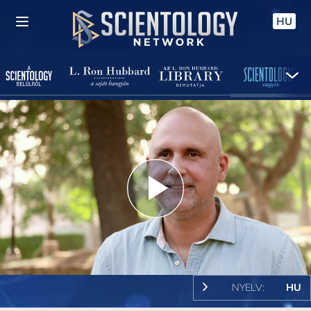
HU
Play
Video
NYELV:
HU