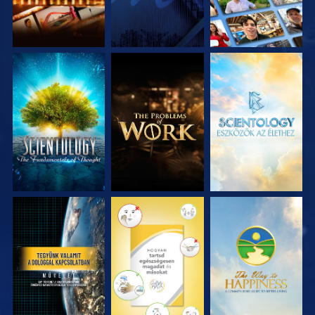
A SOROZAT
A SOROZAT
A SOROZAT
RÉSZEI
RÉSZEI
RÉSZEI
MŰSORNÉZÉS
MŰSORNÉZÉS
MŰSORNÉZÉS