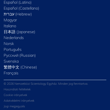
Español (Latino)
Español (Castellano)
Magyar
Italiano
日本語 (Japanese)
Nederlands
Norsk
Português
Русский (Russian)
Svenska
繁體中文 (Chinese)
Français
© 2026 Nemzetközi Scientology Egyház. Minden jog fenntartva.
Használati feltételek
Cookie-irányelvek
Adatvédelmi irányelvek
Jogi megjegyzés