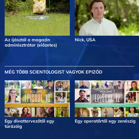
Az íjásztól a magazin
Nick, USA
adminisztrátor (előzetes)
MÉG TÖBB
SCIENTOLOGIST VAGYOK EPIZÓD
Egy divattervezőtől egy
Egy operatőrtől egy zenészig
túrázóig