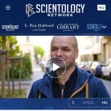
HU
Play
Video
NYELV:
HU