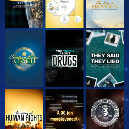
MŰSORNÉZÉS
MŰSORNÉZÉS
MŰSORNÉZÉS
MŰSORNÉZÉS
MŰSORNÉZÉS
MŰSORNÉZÉS