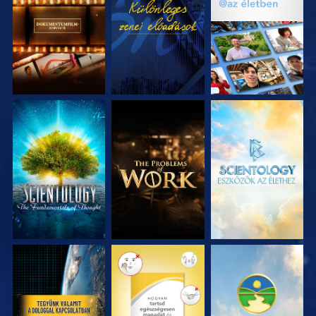
A SOROZAT
MŰSORNÉZÉS
A SOROZAT
RÉSZEI
RÉSZEI
A SOROZAT
A SOROZAT
A SOROZAT
RÉSZEI
RÉSZEI
RÉSZEI
MŰSORNÉZÉS
MŰSORNÉZÉS
MŰSORNÉZÉS