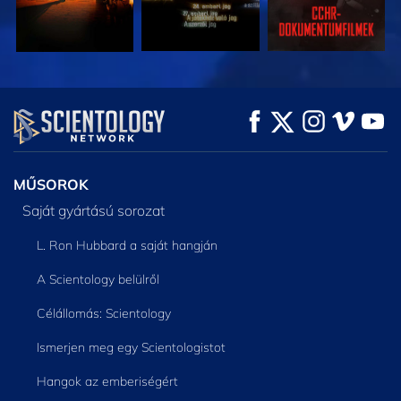
MŰSORNÉZÉS
MŰSORNÉZÉS
A SOROZAT
RÉSZEI
MŰSOROK
Saját gyártású sorozat
L. Ron Hubbard a saját hangján
A Scientology belülről
Célállomás: Scientology
Ismerjen meg egy Scientologistot
Hangok az emberiségért