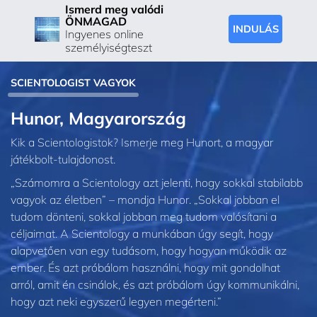
Ismerd meg valódi
ÖNMAGAD
INDULÁS
Ingyenes online
személyiségteszt
SCIENTOLOGIST VAGYOK
Hunor, Magyarország
Kik a Scientologistok? Ismerje meg Hunort, a magyar
játékbolt-tulajdonost.
„Számomra a Scientology azt jelenti, hogy sokkal stabilabb
vagyok az életben” – mondja Hunor. „Sokkal jobban el
tudom dönteni, sokkal jobban meg tudom valósítani a
céljaimat. A Scientology a munkában úgy segít, hogy
alapvetően van egy tudásom, hogy hogyan működik az
ember. És azt próbálom használni, hogy mit gondolhat
arról, amit én csinálok, és azt próbálom úgy kommunikálni,
hogy azt neki egyszerű legyen megérteni.”