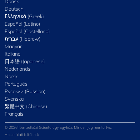
Dansk
Deutsch
Ελληνικά (Greek)
Español (Latino)
Español (Castellano)
Magyar
Italiano
日本語 (Japanese)
Nederlands
Norsk
Português
Русский (Russian)
Svenska
繁體中文 (Chinese)
Français
© 2026 Nemzetközi Scientology Egyház. Minden jog fenntartva.
Használati feltételek