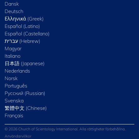
Dansk
Deutsch
Ελληνικά (Greek)
Español (Latino)
Español (Castellano)
Magyar
Italiano
日本語 (Japanese)
Nederlands
Norsk
Português
Русский (Russian)
Svenska
繁體中文 (Chinese)
Français
© 2026 Church of Scientology International. Alla rättigheter förbehållna.
Användarvillkor