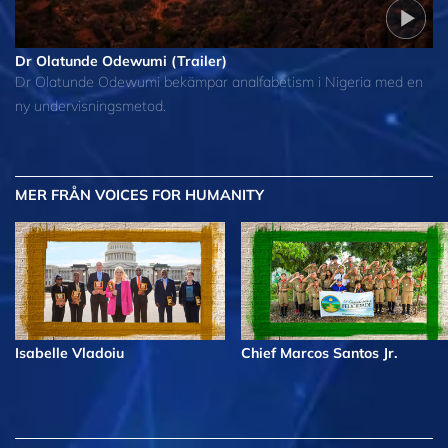
Dr Olatunde Odewumi (Trailer)
Dr Olatunde Odewumi bekämpar analfabetism i Nigeria med en
ny undervisningsmetod.
MER
FRÅN VOICES FOR HUMANITY
Isabelle Vladoiu
Chief Marcos Santos Jr.