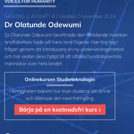
VOICES FOR HUMANITY
SÄSONG 2, AVSNITT 6 | Visades 7 november 2018
Dr Olatunde Odewumi
Dr Olatunde Odewumi bevittnade den förödande inverkan
analfabetism hade på hans land Nigeria. Han tog tag i
frågan genom att introducera en ny undervisningsmetod
och har sedan dess hjälpt till att utbilda hundratusentals
människor över hela landet.
Onlinekursen Studieteknologin
Hemligheten bakom hur man studerar ett ämne
och tillämpar det med framgång.
Börja på en kostnadsfri kurs