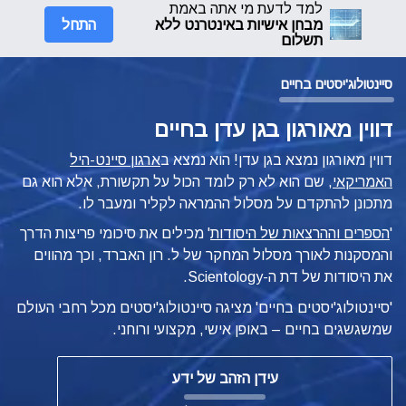
למד לדעת מי אתה באמת
התחל
מבחן אישיות באינטרנט ללא
תשלום
סיינטולוג'יסטים בחיים
דווין מאורגון בגן עדן בחיים
דווין מאורגון נמצא בגן עדן! הוא נמצא ב
ארגון סיינט-היל
האמריקאי
, שם הוא לא רק לומד הכול על תקשורת, אלא הוא גם
מתכונן להתקדם על מסלול ההמראה לקליר ומעבר לו.
'
הספרים וההרצאות של היסודות
' מכילים את סיכומי פריצות הדרך
והמסקנות לאורך מסלול המחקר של ל. רון האברד, וכך מהווים
את היסודות של דת ה-Scientology.
'סיינטולוג'יסטים בחיים' מציגה סיינטולוג'יסטים מכל רחבי העולם
שמשגשגים
בחיים – באופן
אישי, מקצועי ורוחני.
עידן הזהב של ידע