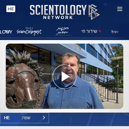
HE
שידור חי
סקרן?
Play
Video
שפה:
HE