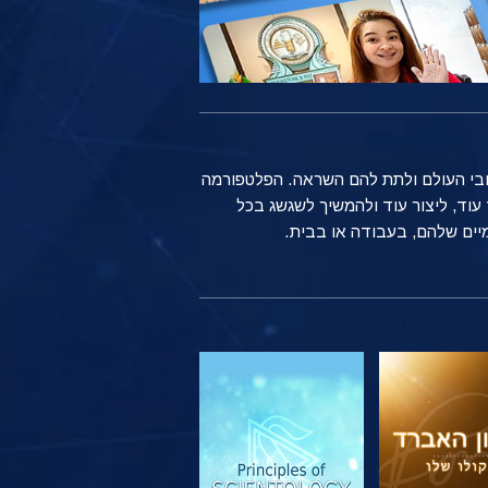
ברחבי העולם ולתת להם השראה. הפלטפורמה
שים רגילים ברחבי העולם משתמשים בטכנולוגיה של Scientology כדי ללמוד עוד, ליצור עוד ולהמשיך לשגשג בכל