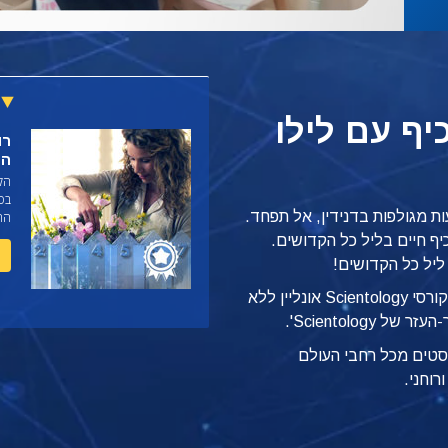
ף עם לילו
רו
הנ
הקו
בס
ת מגולפות בדנידין, אל תפחד.
החל
יף חיים בליל כל הקדושים.
ליל כל הקדושים!
הוא אחד מתוך 19 קורסי Scientology אונליין ללא
Scientolog'.
'יסטים מכל רחבי העולם
רוחני.