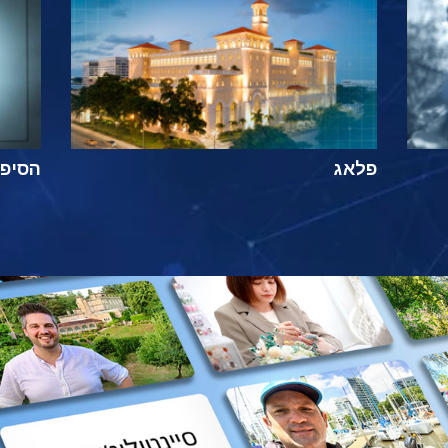
פלאג
הסיפור ה