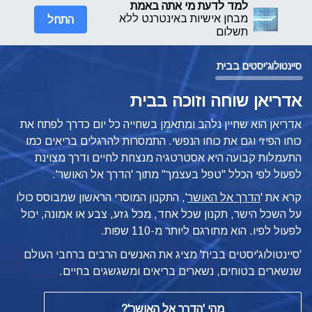
למד לדעת מי אתה באמת
התחל
מבחן אישיות באינטרנט ללא
תשלום
סיינטולוג'יסטים בבית
אדריאן שוחה וזוכה בבית
אדריאן הוא שחיין נלהב ומתאמן בשחייה כל יום כדרך לפתח את
כוחו הפיזי וגם את כוחו הנפשי. התמסרות להרגלים בריאים כמו
התעמלות קבועה היא אסטרטגיה מנצחת לחיים ודרך מצוינת
לפעול לפי הכלל "טפל בעצמך" מתוך
'הדרך אל האושר'.
קרא את '
הדרך אל האושר
', התקנון המוסרי הראשון שמבוסס כולו
על השכל הישר, תקנון שכל אחד, מכל גזע, צבע או אמונה, יכול
לפעול לפיו.
הוא מתורגם ליותר מ-110 שפות.
'סיינטולוג'יסטים בבית' מציג את האנשים הרבים ברחבי העולם
שנשארים בטוחים, נשארים בריאים ומשגשגים בחיים.
מהי
'הדרך אל האושר'?