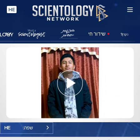
HE
שידור חי
סקרן?
Play
Video
שפה:
HE