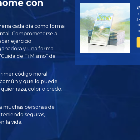
home con
¿
L
al
tu
trena cada día como forma
me
mental. Comprometerse a
cer ejercicio
 ganadora y una forma
“Cuida de Ti Mismo” de
 primer código moral
o común y que lo puede
quier raza, color o credo.
a muchas personas de
teniendo seguras,
 la vida.