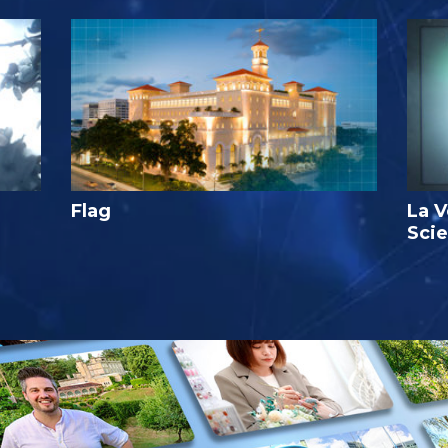
Flag
La V
Sci