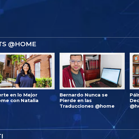
STS @HOME
erte en lo Mejor
Bernardo Nunca se
Pál
me con Natalia
Pierde en las
Dec
Traducciones @home
@h
I