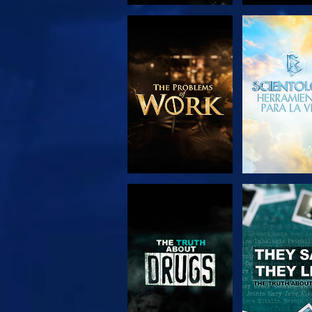
EXPLORA LAS
VE
SERIES
VE
VE