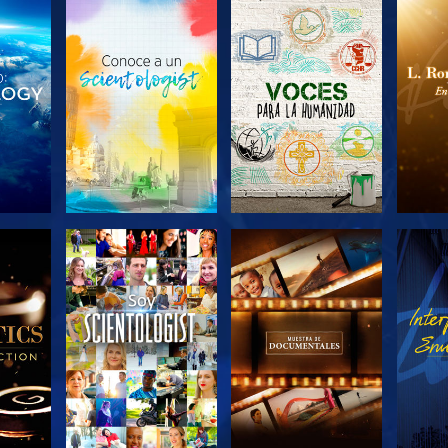
LAS
EXPLORA LAS
EXPLORA LAS
EX
S
SERIES
SERIES