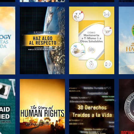
EXPLORA LAS
EXPLORA LAS
EX
SERIES
SERIES
VE
VE