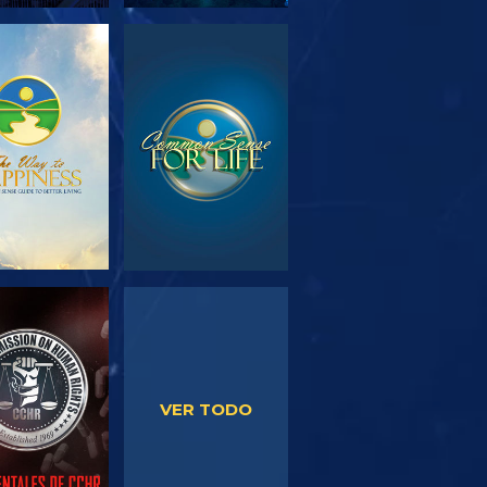
PLORA LAS
VE
SERIES
VE
VE
VER TODO