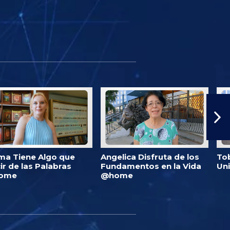
ma Tiene Algo que
Angelica Disfruta de los
Tob
ir de las Palabras
Fundamentos en la Vida
Un
ome
@home