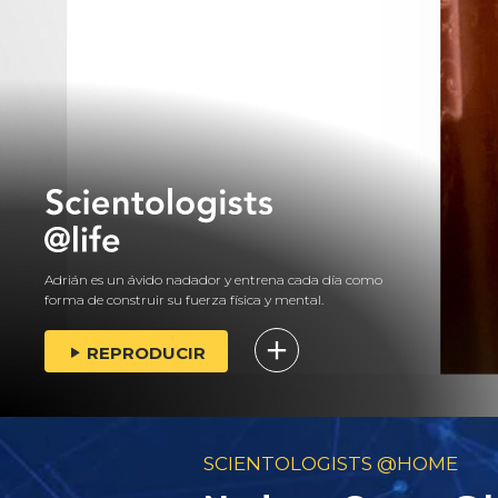
Adrián es un ávido nadador y entrena cada día como
forma de construir su fuerza física y mental.
REPRODUCIR
SCIENTOLOGISTS @HOME