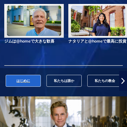
ジムは@homeで大きな歓喜
ナタリアと@homeで最高に投資
はじめに
私たちは誰か
私たちの教会