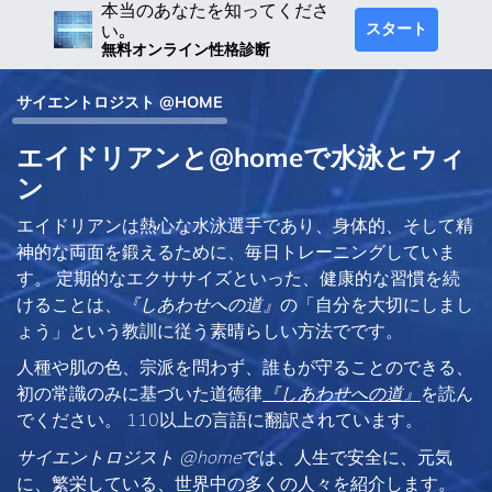
本当のあなたを知ってくださ
スタート
い｡
無料オンライン性格診断
サイエントロジスト @HOME
エイドリアンと@homeで水泳とウィ
ン
エイドリアンは熱心な水泳選手であり、身体的、そして精
神的な両面を鍛えるために、毎日トレーニングしていま
す。 定期的なエクササイズといった、健康的な習慣を続
けることは、
『しあわせへの道』
の「自分を大切にしまし
ょう」という教訓に従う素晴らしい方法でです。
人種や肌の色、宗派を問わず、誰もが守ることのできる、
初の常識のみに基づいた道徳律
『しあわせへの道』
を読ん
でください。 110以上の言語に翻訳されています。
サイエントロジスト @home
では、人生で安全に、元気
に、繁栄している、世界中の多くの人々を紹介します。