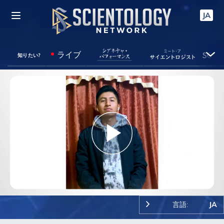
JA
ライブ
知りたい?
Play
Video
言語:
JA