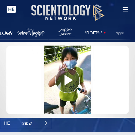
HE
שידור חי
סקרן?
Play
Video
שפה:
HE