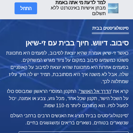
למד לדעת מי אתה באמת
התחל
מבחן אישיות באינטרנט ללא
תשלום
סיינטולוג'יסטים בבית
סיבוב. דיווש. חיוך בבית עם זי-שיאן
כאשר זי-שיאן אומרת שהיא יוצאת לסיבוב, לפעמים היא מתכוונת
פשוטו כמשמעו סיבוב במקום על ציוד מגרש המשחקים.
בפעמים אחרות היא מתכוונת שהיא יוצאת לסיבוב על האופניים
שלה. אבל לא משנה איך היא מסתובבת, תמיד יש לה חיוך עליז
שמתלווה לכך.
קרא את '
הדרך אל האושר
', התקנון המוסרי הראשון שמבוסס כולו
על השכל הישר, תקנון שכל אחד, מכל גזע, צבע או אמונה, יכול
לפעול לפיו.
הוא מתורגם ליותר מ-110 שפות.
'סיינטולוג'יסטים בבית' מציג את האנשים הרבים ברחבי העולם
שנשארים בטוחים, נשארים בריאים ומשגשגים בחיים.