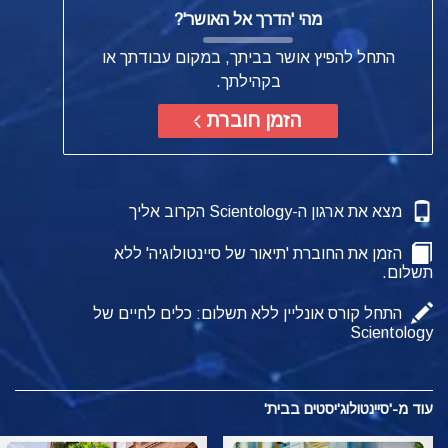
מהי
'הדרך אל האושר'?
התחל להפיץ אושר בביתך, במקום עבודתך או
בקהילתך.
הזמן חוברת
מצא את ארגון ה-Scientology הקרוב אליך
הזמן את החוברת 'תיאור של סיינטולוגיה' ללא
תשלום.
התחל קורס אונליין ללא תשלום: כלים לחיים של
Scientology
עוד מ-'סיינטולוג'יסטים בבית'