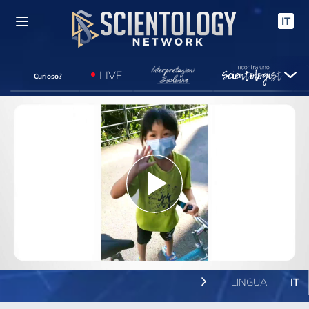
IT
LIVE
Curioso?
Play
Video
LINGUA:
IT