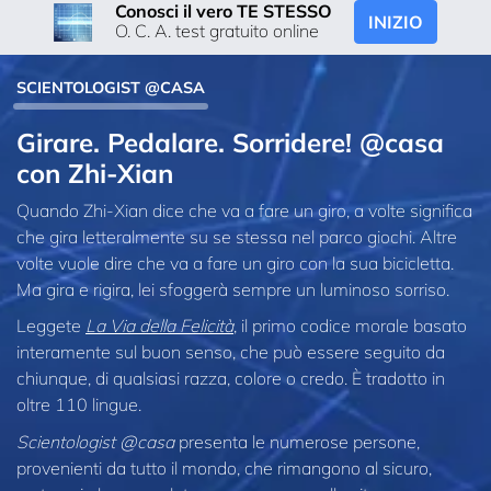
Conosci il vero TE STESSO
INIZIO
O. C. A. test gratuito online
SCIENTOLOGIST @CASA
Girare. Pedalare. Sorridere! @casa
con Zhi‑Xian
Quando Zhi-Xian dice che va a fare un giro, a volte significa
che gira letteralmente su se stessa nel parco giochi. Altre
volte vuole dire che va a fare un giro con la sua bicicletta.
Ma gira e rigira, lei sfoggerà sempre un luminoso sorriso.
Leggete
La Via della Felicità
, il primo codice morale basato
interamente sul buon senso, che può essere seguito da
chiunque, di qualsiasi razza, colore o credo. È tradotto in
oltre 110 lingue.
Scientologist @casa
presenta le numerose persone,
provenienti da tutto il mondo, che rimangono al sicuro,