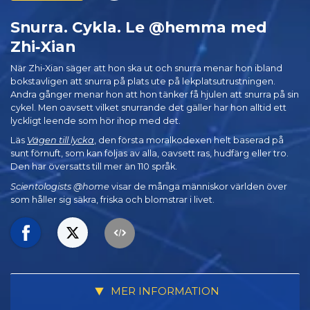
Snurra. Cykla. Le @hemma med
Zhi‑Xian
När Zhi‑Xian säger att hon ska ut och snurra menar hon ibland
bokstavligen att snurra på plats ute på lekplatsutrustningen.
Andra gånger menar hon att hon tänker få hjulen att snurra på sin
cykel. Men oavsett vilket snurrande det gäller har hon alltid ett
lyckligt leende som hör ihop med det.
Läs
Vägen till lycka
, den första moralkodexen helt baserad på
sunt förnuft, som kan följas av alla, oavsett ras, hudfärg eller tro.
Den har översatts till mer än 110 språk.
Scientologists @home
visar de många människor världen över
som håller sig säkra, friska och blomstrar i livet.
MER INFORMATION