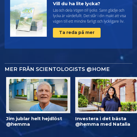
Vill du ha lite lycka?
Läs och dela
Vägen till lycka
. Sann glädje och
lycka är värdefullt. Det står i din makt att visa
vägen till ett mindre farligt och lyckligare liv.
Ta reda på mer
MER FRÅN SCIENTOLOGISTS @HOME
Jim jublar helt hejdlöst
Investera i det bästa
@hemma
@hemma med Natalia