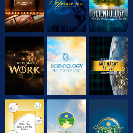
UTFORSKA
UTFORSKA
TITTA
SERIEN
SERIEN
TITTA
TITTA
TITTA