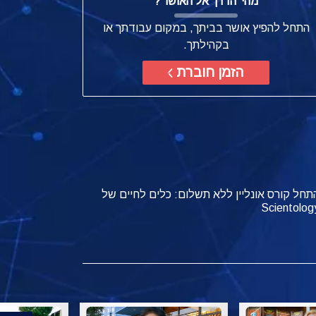
מהי
'הדרך אל האושר'?
התחל להפיץ אושר בביתך, במקום עבודתך או
בקהילתך.
הזמן חוברת
תחל קורס אונליין ללא תשלום: כלים לחיים של
Scientolog