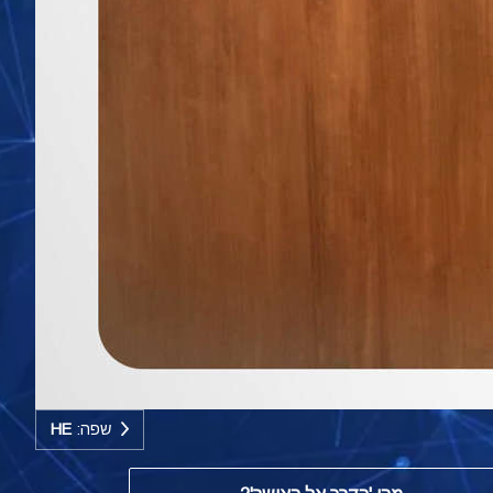
שפה:
HE