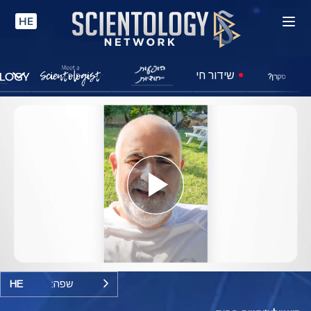
HE
שידור חי
סקרן?
Play
Video
שפה:
HE