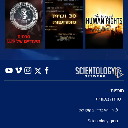
צפה
צפה
צפה
צפה
צפה
בדוק את הסדרה
תוכניות
סדרה מקורית
ל. רון האברד: בקולו שלו
בתוך Scientology