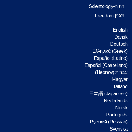
דת ה-Scientology
מגזין Freedom
English
Dansk
Deutsch
Ελληνικά (Greek)
Español (Latino)
Español (Castellano)
עברית (Hebrew)‏
Magyar
Italiano
日本語 (Japanese)
Nederlands
Norsk
Português
Русский (Russian)
Svenska