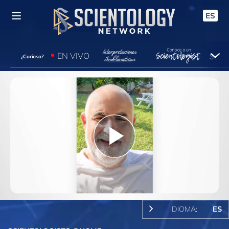
ES
EN VIVO
¿Curioso?
Play
Video
IDIOMA:
ES