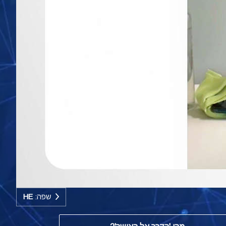
שפה:
HE