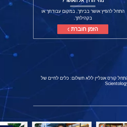
מהי
'הדרך אל האושר'?
התחל להפיץ אושר בביתך, במקום עבודתך או
בקהילתך.
הזמן חוברת
תחל קורס אונליין ללא תשלום: כלים לחיים של
Scientolog