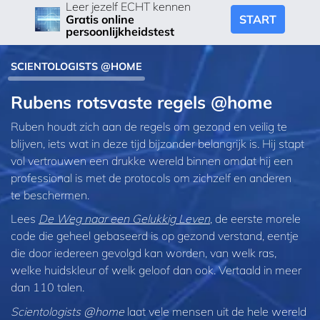
Leer jezelf ECHT kennen
START
Gratis online
persoonlijkheidstest
SCIENTOLOGISTS @HOME
Rubens rotsvaste regels @home
Ruben houdt zich aan de regels om gezond en veilig te
blijven, iets wat in deze tijd bijzonder belangrijk is
.
Hij stapt
vol vertrouwen een drukke wereld binnen omdat hij een
professional is met de protocols om zichzelf en anderen
te beschermen.
Lees
De Weg naar een Gelukkig Leven
, de eerste morele
code die geheel gebaseerd is op gezond verstand, eentje
die door iedereen gevolgd kan worden, van welk ras,
welke huidskleur of welk geloof dan ook. Vertaald in meer
dan 110 talen.
Scientologists @home
laat vele mensen uit de hele wereld