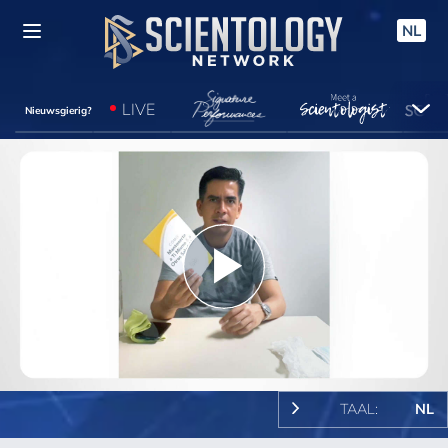
NL
LIVE
Nieuwsgierig?
Play
Video
TAAL:
NL