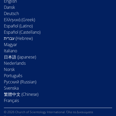
English
Dansk
Deutsch
Ελληνικά (Greek)
Español (Latino)
Español (Castellano)
Magyar
Italiano
日本語 (Japanese)
Nederlands
Norsk
Português
Русский (Russian)
Svenska
繁體中文 (Chinese)
Français
© 2026 Church of Scientology International. Όλα τα Δικαιώματα