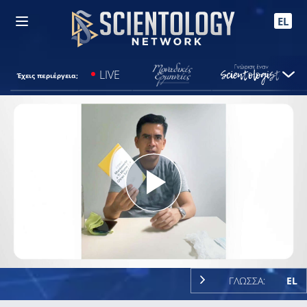
EL
LIVE
Έχεις περιέργεια;
Play
Video
ΓΛΩΣΣΑ:
EL