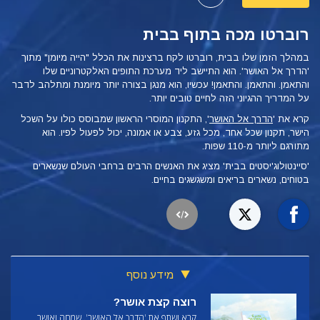
רוברטו מכה בתוף בבית
במהלך הזמן שלו בבית, רוברטו לקח
ברצינות את הכלל "הייה מיומן" מתוך
'הדרך אל האושר'. הוא התיישב ליד מערכת התופים האלקטרוניים שלו
והתאמן. והתאמן. והתאמן! עכשיו, הוא מנגן בצורה יותר מיומנת ומתלהב לדבר
על המדריך ההגיוני הזה לחיים טובים יותר.
קרא את '
הדרך אל האושר
', התקנון המוסרי הראשון שמבוסס כולו על השכל
הישר, תקנון שכל אחד, מכל גזע, צבע או אמונה, יכול לפעול לפיו.
הוא
מתורגם ליותר מ-110 שפות.
'סיינטולוג'יסטים בבית' מציג את האנשים הרבים ברחבי העולם שנשארים
בטוחים, נשארים בריאים ומשגשגים בחיים.
מידע נוסף
רוצה קצת אושר?
קרא ושתף את
'הדרך אל האושר'. שמחה ואושר