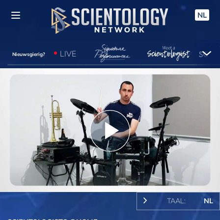
NL
LIVE
Nieuwsgierig?
Play
Video
TAAL:
NL