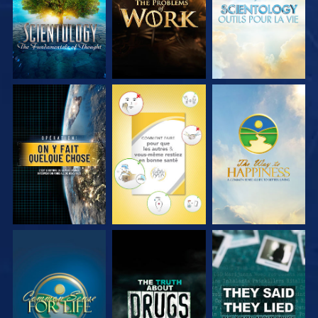
REGARDER
REGARDER
REGARDER
REGARDER
REGARDER
REGARDER