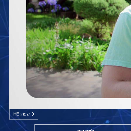
שפה:
HE