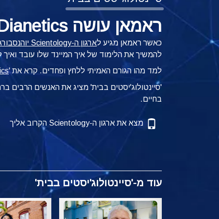
ראמאן עושה Dianetics בבית
כאשר ראמאן מגיע ל
ארגון ה-Scientology יוהנסבורג
להמשיך את הלימוד של איך המיינד שלו עובד ואיך לג
למד מהו הגורם האמיתי ללחץ ופחדים. קרא את '
Dianetics: 
'סיינטולוג'יסטים בבית' מציג את האנשים הרבים ב
בחיים.
מצא את ארגון ה-Scientology הקרוב אליך
עוד מ-'סיינטולוג'יסטים בבית'