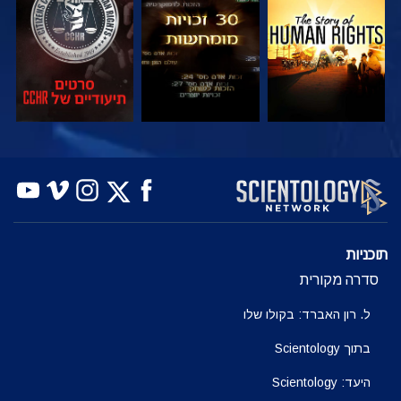
צפה
צפה
צפה
צפה
צפה
בדוק את הסדרה
תוכניות
סדרה מקורית
ל. רון האברד: בקולו שלו
בתוך Scientology
היעד: Scientology