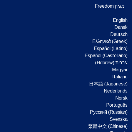
מגזין Freedom
English
Dansk
Deutsch
Ελληνικά (Greek)
Español (Latino)
Español (Castellano)
עברית (Hebrew)‏
Magyar
Italiano
日本語 (Japanese)
Nederlands
Norsk
Português
Русский (Russian)
Svenska
繁體中文 (Chinese)