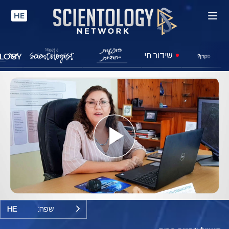
HE
שידור חי
סקרן?
Play
Video
שפה:
HE