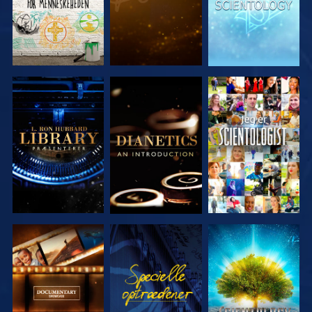
UDFORSK
UDFORSK
SE
SERIEN
SERIEN
UDFORSK
SE
UDFORSK
SERIEN
SERIEN