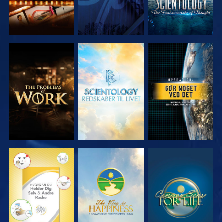
UDFORSK
UDFORSK
SE
SERIEN
SERIEN
SE
SE
SE