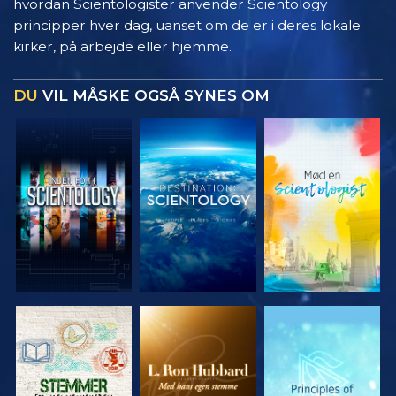
hvordan Scientologister anvender Scientology
principper hver dag, uanset om de er i deres lokale
kirker, på arbejde eller hjemme.
DU
VIL MÅSKE OGSÅ SYNES OM
UDFORSK
UDFORSK
UDFORSK
SERIEN
SERIEN
SERIEN