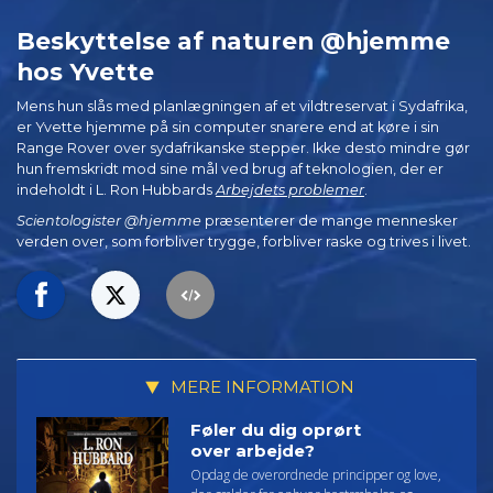
Beskyttelse af naturen @hjemme
hos Yvette
Mens hun slås med planlægningen af et vildtreservat i Sydafrika,
er Yvette hjemme på sin computer snarere end at køre i sin
Range Rover over sydafrikanske stepper. Ikke desto mindre gør
hun fremskridt mod sine mål ved brug af teknologien, der er
indeholdt i L. Ron Hubbards
Arbejdets problemer
.
Scientologister @hjemme
præsenterer de mange mennesker
verden over, som forbliver trygge, forbliver raske og trives i livet.
MERE INFORMATION
Føler du dig oprørt
over arbejde?
Opdag de overordnede principper og love,