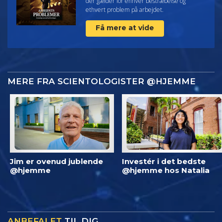
der gælder for enhver bestræbelse og
ethvert problem på arbejdet.
Få mere at vide
MERE FRA SCIENTOLOGISTER @HJEMME
Jim er ovenud jublende
Investér i det bedste
@hjemme
@hjemme hos Natalia
ANBEFALET
TIL DIG