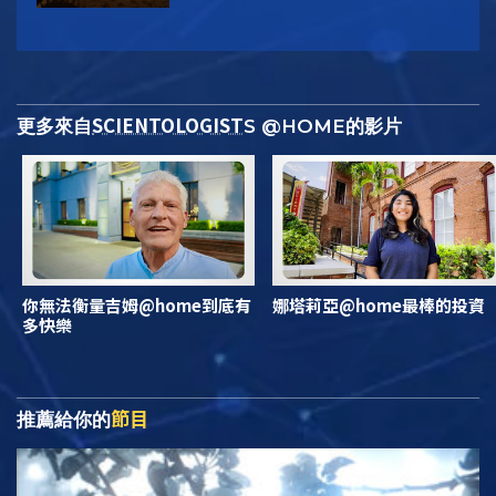
SCIENTOLOGIST
更多來自
S @HOME的影片
你無法衡量吉姆@home到底有
娜塔莉亞@home最棒的投資
多快樂
節目
推薦給你的