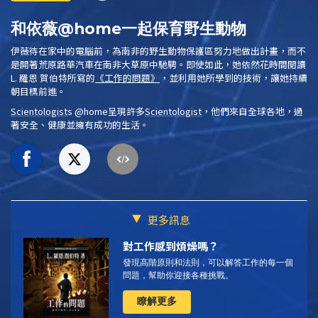
和依薇@home一起保育野生動物
伊薇待在家中的電腦前，為南非的野生動物保護區努力地做出計畫，而不
是開著荒原路華汽車在南非大草原中馳騁。即使如此，她依然花時間閱讀
L. 羅恩 賀伯特所寫的
《工作的問題》
，並利用她所學到的技術，讓她持續
朝目標前進。
Scientologist
s @home
呈現許多
Scientologist
，他們來自全球各地，過
著安全、健康並擁有成功的生活。
更多訊息
對工作感到煩燥嗎？
發現高階原則和法則，可以解答工作的每一個
問題，幫助你迎接各種挑戰。
瞭解更多