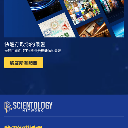
快速存取你的最愛
從節目頁面按下+鍵開始建構你的最愛
觀賞所有節目