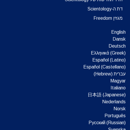
דת ה-Scientology
מגזין Freedom
English
Dansk
Deutsch
Ελληνικά (Greek)
Español (Latino)
Español (Castellano)
עברית (Hebrew)‏
Magyar
Italiano
日本語 (Japanese)
Nederlands
Norsk
Português
Русский (Russian)
Svenska