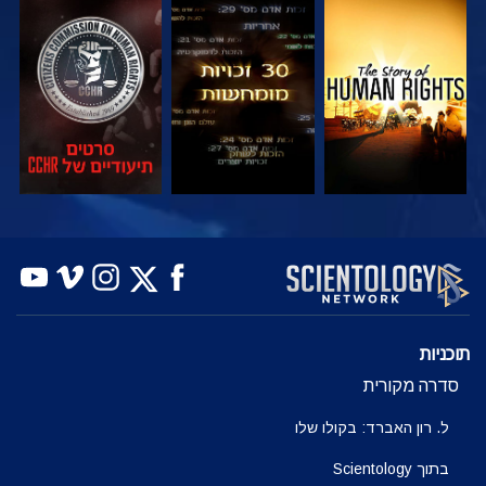
צפה
צפה
צפה
צפה
צפה
בדוק את הסדרה
תוכניות
סדרה מקורית
ל. רון האברד: בקולו שלו
בתוך Scientology