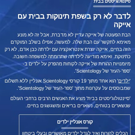
סיינטולוג'יסטים בבית
לדבר לא רק בשפת תינוקות בבית עם
אייקה
הבת הפעוטה של אייקה עדיין לא מדברת, אבל זה לא מונע
מאימא לתקשר עם הבת שלה. למעשה, אפילו בשלב המוקדם
הזה בחיים, אייקה יוצרת אינטראקציה עם ילדתה כבן אדם, לא רק
כתינוקת. ואימא מודיעה לילדתה שתרומתה למשפחה חשובה.
מיומנויות ההורות של אייקה לקוחות מהפרק על ילדים ב-
'ספר-העזר של Scientology'.
'
ילדים
'
הוא אחד מתוך 19 קורסי Scientology אונליין ללא תשלום
שמבוססים על עקרונות מתוך 'ספר-העזר של Scientology'.
'סיינטולוג'יסטים בבית' מציג את האנשים הרבים ברחבי העולם
שנשארים בטוחים, נשארים בריאים ומשגשגים בחיים.
קורס אונליין ילדים
הכלים להורוּת ואיך לגדל ילדים מאושרים ובעלי ביטחון