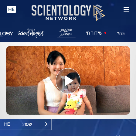
HE
שידור חי
סקרן?
Play
Video
שפה:
HE