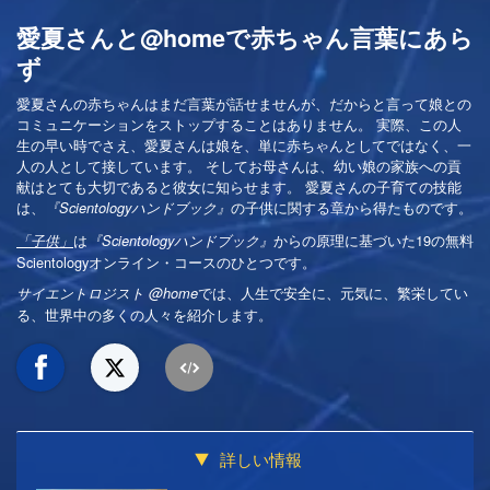
愛夏さんと@homeで赤ちゃん言葉にあら
ず
愛夏さんの赤ちゃんはまだ言葉が話せませんが、だからと言って娘との
コミュニケーションをストップすることはありません。 実際、この人
生の早い時でさえ、愛夏さんは娘を、単に赤ちゃんとしてではなく、一
人の人として接しています。 そしてお母さんは、幼い娘の家族への貢
献はとても大切であると彼女に知らせます。 愛夏さんの子育ての技能
は、
の子供に関する章から得たものです。
『Scientologyハンドブック』
は
からの原理に基づいた19の無料
「子供」
『Scientologyハンドブック』
Scientologyオンライン・コースのひとつです。
では、人生で安全に、元気に、繁栄してい
サイエントロジスト @home
る、世界中の多くの人々を紹介します。
詳しい情報