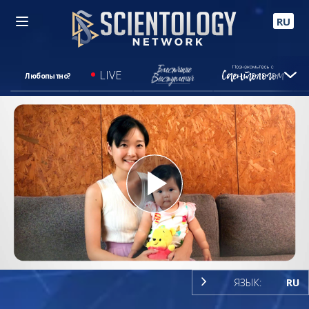
RU
LIVE
Любопытно?
Play
Video
ЯЗЫК:
RU