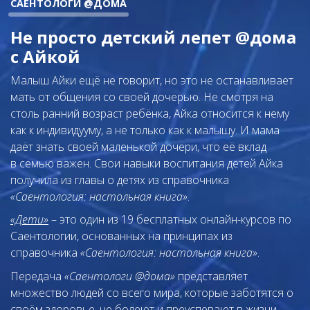
САЕНТОЛОГИ @ДОМА
Не просто детский лепет @дома
с Айкой
Малыш Айки ещё не говорит, но это не останавливает
мать от общения со своей дочерью. Не смотря на
столь ранний возраст ребёнка, Айка относится к нему
как к индивидууму, а не только как к малышу. И мама
даёт знать своей маленькой дочери, что её вклад
в семью важен. Свои навыки воспитания детей Айка
получила из главы о детях из справочника
«Саентология: настольная книга»
.
«Дети»
– это один из 19 бесплатных онлайн-курсов по
Саентологии, основанных на принципах из
справочника
«Саентология: настольная книга»
.
Передача
«Саентологи @дома»
представляет
множество людей со всего мира, которые заботятся о
своём здоровье, не болеют и преуспевают в жизни.