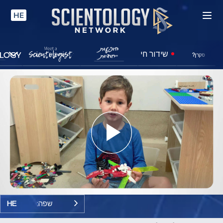
HE
שידור חי
סקרן?
Play
Video
שפה:
HE