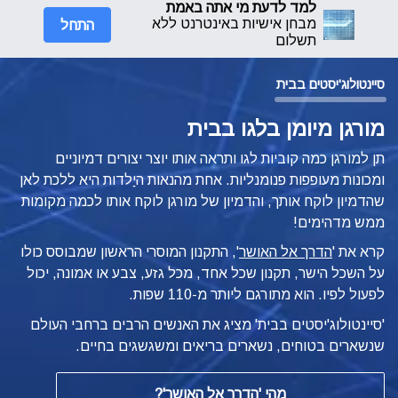
למד לדעת מי אתה באמת
התחל
מבחן אישיות באינטרנט ללא
תשלום
סיינטולוג'יסטים בבית
מורגן מיומן בלגו בבית
תן למורגן כמה קוביות לגו ותראה אותו יוצר יצורים דמיוניים
ומכונות מעופפות פנומנליות. אחת מהנאות היַלדות היא ללכת לאן
שהדמיון לוקח אותך, והדמיון של מורגן לוקח אותו לכמה מקומות
ממש מדהימים!
קרא את '
הדרך אל האושר
', התקנון המוסרי הראשון שמבוסס כולו
על השכל הישר, תקנון שכל אחד, מכל גזע, צבע או אמונה, יכול
לפעול לפיו.
הוא מתורגם ליותר מ-110 שפות.
'סיינטולוג'יסטים בבית' מציג את האנשים הרבים ברחבי העולם
שנשארים בטוחים, נשארים בריאים ומשגשגים בחיים.
מהי
'הדרך אל האושר'?