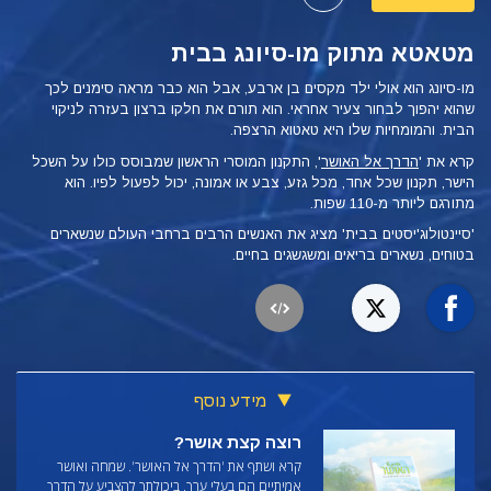
מטאטא מתוק מו-סיונג בבית
מו-סיונג הוא אולי ילד מקסים בן ארבע, אבל הוא כבר מראה סימנים לכך
שהוא יהפוך לבחור צעיר אחראי. הוא תורם את חלקו ברצון בעזרה לניקוי
הבית. והמומחיות שלו היא טאטוא הרצפה.
קרא את '
הדרך אל האושר
', התקנון המוסרי הראשון שמבוסס כולו על השכל
הישר, תקנון שכל אחד, מכל גזע, צבע או אמונה, יכול לפעול לפיו.
הוא
מתורגם ליותר מ-110 שפות.
'סיינטולוג'יסטים בבית' מציג את האנשים הרבים ברחבי העולם שנשארים
בטוחים, נשארים בריאים ומשגשגים בחיים.
מידע נוסף
רוצה קצת אושר?
קרא ושתף את
'הדרך אל האושר'. שמחה ואושר
אמיתיים הם בעלי ערך. ביכולתך להצביע על הדרך