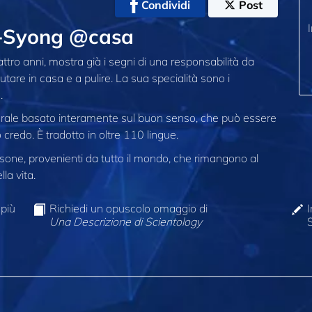
Condividi
Post
u‑Syong @casa
ro anni, mostra già i segni di una responsabilità da
utare in casa e a pulire. La sua specialità sono i
.
morale basato interamente sul buon senso, che può essere
 credo. È tradotto in oltre 110 lingue.
one, provenienti da tutto il mondo, che rimangono al
la vita.
 più
Richiedi un opuscolo omaggio di
I
Una Descrizione di Scientology
S