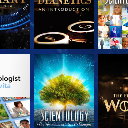
LE SERIE
GUARDA
ESPLORA 