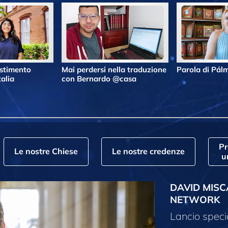
estimento
Mai perdersi nella traduzione
Parola di Pá
alia
con Bernardo @casa
P
Le nostre Chiese
Le nostre credenze
u
DAVID MISC
NETWORK
Lancio speci