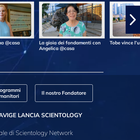
lma @casa
La gioia dei fondamenti con
Tobe vince l’
Angelica @casa
rogrammi
Il nostro Fondatore
manitari
AVIGE LANCIA SCIENTOLOGY
ale di Scientology Network