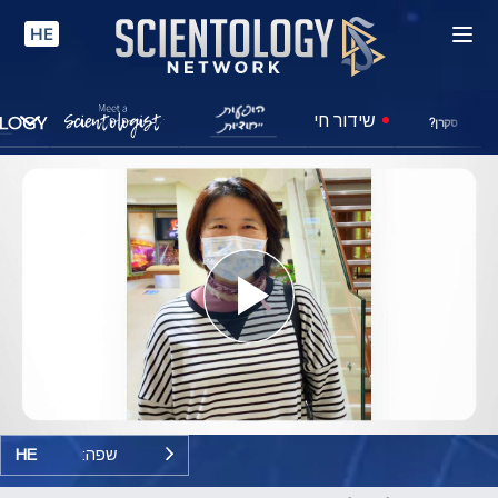
HE
שידור חי
סקרן?
Play
Video
שפה:
HE