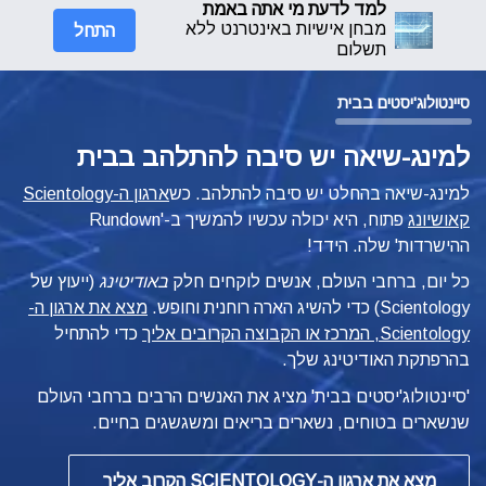
למד לדעת מי אתה באמת
התחל
מבחן אישיות באינטרנט ללא
תשלום
סיינטולוג'יסטים בבית
למינג-שיאה יש סיבה להתלהב בבית
למינג-שיאה בהחלט יש סיבה להתלהב. כש
ארגון ה-Scientology
קאושיונג
פתוח, היא יכולה עכשיו להמשיך ב-'Rundown
ההישרדות' שלה. הידד!
כל יום, ברחבי העולם, אנשים לוקחים חלק
באודיטינג
(ייעוץ של
Scientology) כדי להשיג הארה רוחנית וחופש.
מצא את ארגון ה-
Scientology, המרכז או הקבוצה הקרובים אליך
כדי להתחיל
בהרפתקת האודיטינג שלך.
'סיינטולוג'יסטים בבית' מציג את האנשים הרבים ברחבי העולם
שנשארים בטוחים, נשארים בריאים ומשגשגים בחיים.
מצא את ארגון ה-SCIENTOLOGY הקרוב אליך